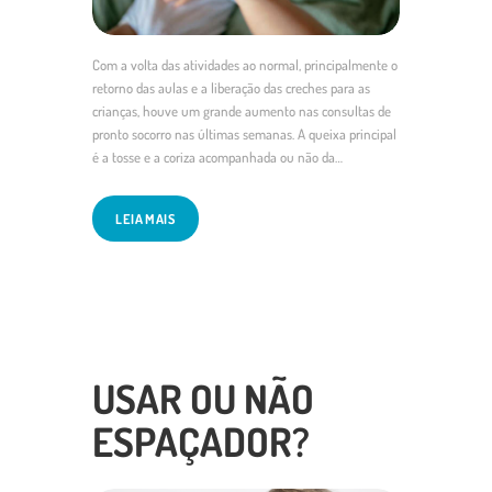
Com a volta das atividades ao normal, principalmente o
retorno das aulas e a liberação das creches para as
crianças, houve um grande aumento nas consultas de
pronto socorro nas últimas semanas. A queixa principal
é a tosse e a coriza acompanhada ou não da…
LEIA MAIS
USAR OU NÃO
ESPAÇADOR?