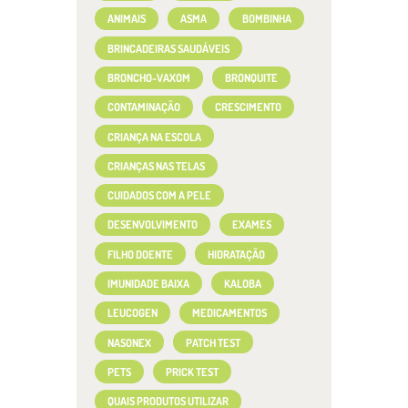
ANIMAIS
ASMA
BOMBINHA
BRINCADEIRAS SAUDÁVEIS
BRONCHO-VAXOM
BRONQUITE
CONTAMINAÇÃO
CRESCIMENTO
CRIANÇA NA ESCOLA
CRIANÇAS NAS TELAS
CUIDADOS COM A PELE
DESENVOLVIMENTO
EXAMES
FILHO DOENTE
HIDRATAÇÃO
IMUNIDADE BAIXA
KALOBA
LEUCOGEN
MEDICAMENTOS
NASONEX
PATCH TEST
PETS
PRICK TEST
QUAIS PRODUTOS UTILIZAR