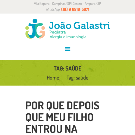
Vila Itapura - Campinas/SP | Centro - Amparo/SP
HOME
(19) 9 8918-5871
WhatsApp
SOBRE
ALERGIA E IMUNOLOGIA
CONVÊNIOS
BLOG
CONTATO
TAG: SAÚDE
Home
Tag: saúde
POR QUE DEPOIS
QUE MEU FILHO
ENTROU NA