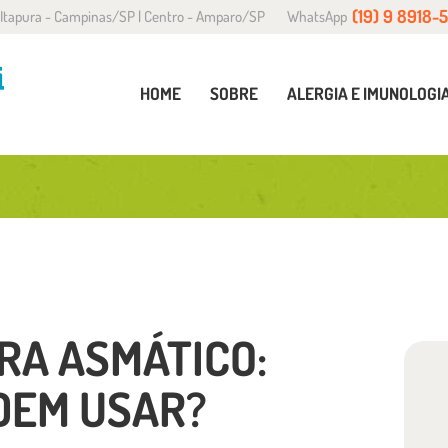
(19) 9 8918-
a Itapura - Campinas/SP | Centro - Amparo/SP
WhatsApp
OME
OBRE
HOME
SOBRE
ALERGIA E IMUNOLOGI
LERGIA E IMUNOLOGIA
ONVÊNIOS
LOG
ONTATO
RA ASMÁTICO:
DEM USAR?