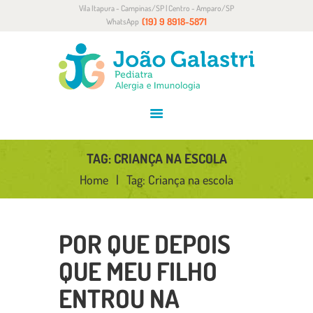
Vila Itapura - Campinas/SP | Centro - Amparo/SP
HOME
(19) 9 8918-5871
WhatsApp
SOBRE
ALERGIA E IMUNOLOGIA
CONVÊNIOS
BLOG
CONTATO
TAG: CRIANÇA NA ESCOLA
Home
Tag: Criança na escola
POR QUE DEPOIS
QUE MEU FILHO
ENTROU NA