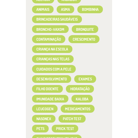
ANIMAIS
ASMA
BOMBINHA
BRINCADEIRAS SAUDÁVEIS
BRONCHO-VAXOM
BRONQUITE
CONTAMINAÇÃO
CRESCIMENTO
CRIANÇA NA ESCOLA
CRIANÇAS NAS TELAS
CUIDADOS COM A PELE
DESENVOLVIMENTO
EXAMES
FILHO DOENTE
HIDRATAÇÃO
IMUNIDADE BAIXA
KALOBA
LEUCOGEN
MEDICAMENTOS
NASONEX
PATCH TEST
PETS
PRICK TEST