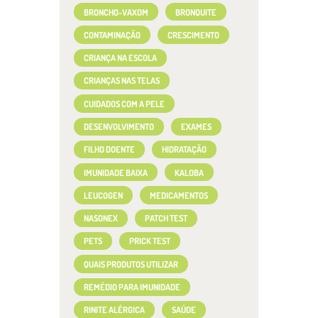
BRONCHO-VAXOM
BRONQUITE
CONTAMINAÇÃO
CRESCIMENTO
CRIANÇA NA ESCOLA
CRIANÇAS NAS TELAS
CUIDADOS COM A PELE
DESENVOLVIMENTO
EXAMES
FILHO DOENTE
HIDRATAÇÃO
IMUNIDADE BAIXA
KALOBA
LEUCOGEN
MEDICAMENTOS
NASONEX
PATCH TEST
PETS
PRICK TEST
QUAIS PRODUTOS UTILIZAR
REMÉDIO PARA IMUNIDADE
RINITE ALÉRGICA
SAÚDE