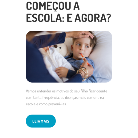
COMEÇOU A
ESCOLA: E AGORA?
Vamos entender os motivos do seu filho ficar doente
com tanta frequência, as doenças mais comuns na
escola e como preveni-las.
LEIA MAIS