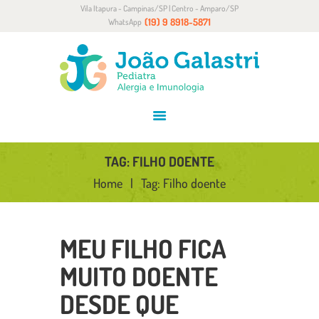
Vila Itapura - Campinas/SP | Centro - Amparo/SP
HOME
(19) 9 8918-5871
WhatsApp
SOBRE
ALERGIA E IMUNOLOGIA
CONVÊNIOS
BLOG
CONTATO
TAG: FILHO DOENTE
Home
Tag: Filho doente
MEU FILHO FICA
MUITO DOENTE
DESDE QUE