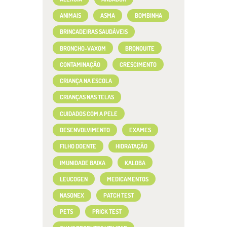
ANIMAIS
ASMA
BOMBINHA
BRINCADEIRAS SAUDÁVEIS
BRONCHO-VAXOM
BRONQUITE
CONTAMINAÇÃO
CRESCIMENTO
CRIANÇA NA ESCOLA
CRIANÇAS NAS TELAS
CUIDADOS COM A PELE
DESENVOLVIMENTO
EXAMES
FILHO DOENTE
HIDRATAÇÃO
IMUNIDADE BAIXA
KALOBA
LEUCOGEN
MEDICAMENTOS
NASONEX
PATCH TEST
PETS
PRICK TEST