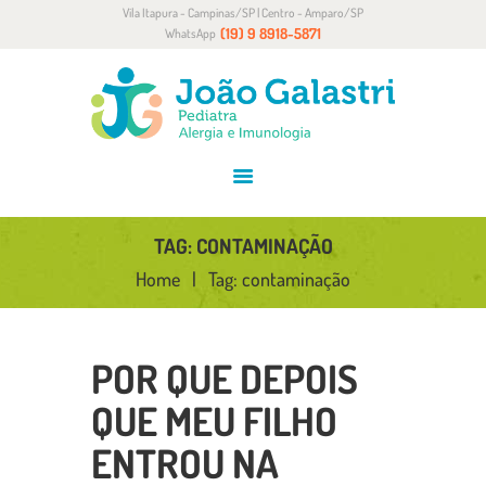
Vila Itapura - Campinas/SP | Centro - Amparo/SP
HOME
(19) 9 8918-5871
WhatsApp
SOBRE
ALERGIA E IMUNOLOGIA
CONVÊNIOS
BLOG
CONTATO
TAG: CONTAMINAÇÃO
Home
Tag: contaminação
POR QUE DEPOIS
QUE MEU FILHO
ENTROU NA